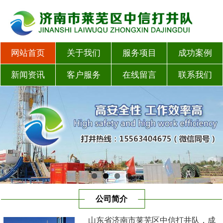
网站首页
关于我们
服务项目
成功案例
新闻资讯
客户服务
在线留言
联系我们
公司简介
山东省济南市莱芜区中信打井队，成