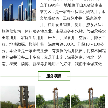
立于1995年，地址位于山东省济南市
莱芜区，是一家专业从事机械钻井，水
文地质勘察，工程降水井、温泉深水
井、打井设备销售、洗井、捞泵及深井
故障修复为一体的服务性企业。主要业务有水钻、气钻承接农
田灌溉井、家庭生活用井、岩石井、温泉井、空调井、降水工
程、地质勘探、楼基打桩，深度可达800米、孔径10－100公
分。本企业是一家正规注册，有资质的钻井队伍，拥有不同程
度的钻井设备二十多台，立足于山东，深受河南、河北、济
南、泰安、淄博、新泰等多地用户的好评。我们秉承诚实做
人，认真做事的原则，凭多年钻井经验，面对地质的复杂多
服务项目
变，总结...
[查看详情]