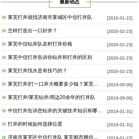
最新动态
莱芜打井就找济南市莱城区中信打井队
[2015-01-22]
怎样打造出一口好井？
[2020-02-23]
莱芜中信钻井队农村打井价格
[2020-02-23]
莱芜中信打井告诉你钻井和打井的区别
[2020-02-23]
莱芜打井找水是有技巧的？
[2020-02-23]
莱芜打井|打一口井大概要多少钱？莱芜打井队
[2019-09-05]
莱芜打井/莱芜钻井/周边20余年的打井队
[2019-09-05]
中信打井告诉您钻井的关键技术知识有哪些？
[2019-01-31]
打井的时候如何选择位置
[2019-01-31]
济南市莱芜区中信打井队 莱芜都市网信息15563404675
[2019-01-27]