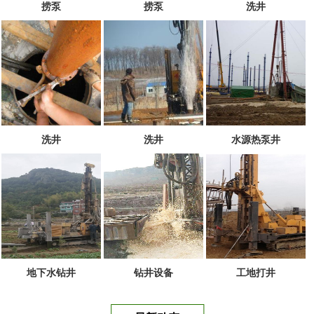
捞泵
捞泵
洗井
洗井
洗井
水源热泵井
地下水钻井
钻井设备
工地打井