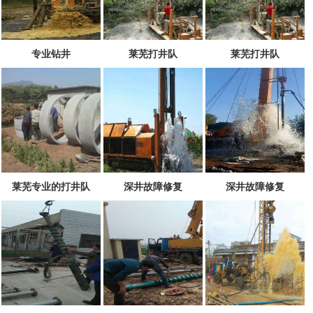
专业钻井
莱芜打井队
莱芜打井队
莱芜专业的打井队
深井故障修复
深井故障修复