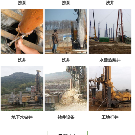
捞泵
捞泵
洗井
洗井
洗井
水源热泵井
地下水钻井
钻井设备
工地打井