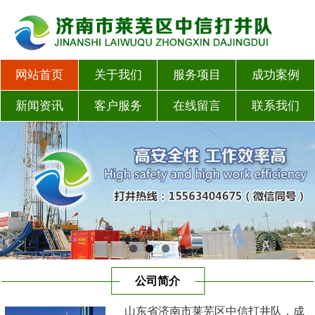
网站首页
关于我们
服务项目
成功案例
新闻资讯
客户服务
在线留言
联系我们
公司简介
山东省济南市莱芜区中信打井队，成