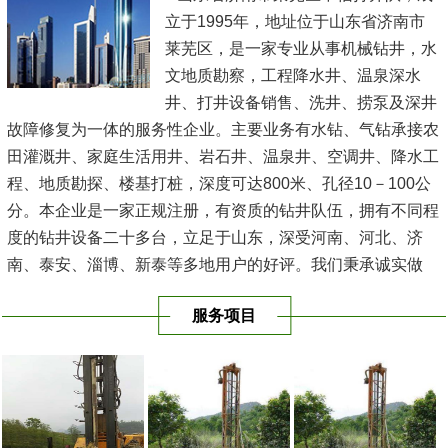
立于1995年，地址位于山东省济南市
莱芜区，是一家专业从事机械钻井，水
文地质勘察，工程降水井、温泉深水
井、打井设备销售、洗井、捞泵及深井
故障修复为一体的服务性企业。主要业务有水钻、气钻承接农
田灌溉井、家庭生活用井、岩石井、温泉井、空调井、降水工
程、地质勘探、楼基打桩，深度可达800米、孔径10－100公
分。本企业是一家正规注册，有资质的钻井队伍，拥有不同程
度的钻井设备二十多台，立足于山东，深受河南、河北、济
南、泰安、淄博、新泰等多地用户的好评。我们秉承诚实做
人，认真做事的原则，凭多年钻井经验，面对地质的复杂多
服务项目
变，总结...
[查看详情]