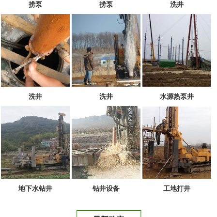
捞泵
捞泵
洗井
洗井
洗井
水源热泵井
地下水钻井
钻井设备
工地打井