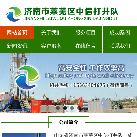
网站首页
关于我们
服务项目
成功案例
新闻资讯
客户服务
在线留言
联系我们
公司简介
山东省济南市莱芜区中信打井队，成