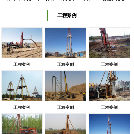
工程案例
工程案例
工程案例
工程案例
工程案例
工程案例
工程案例